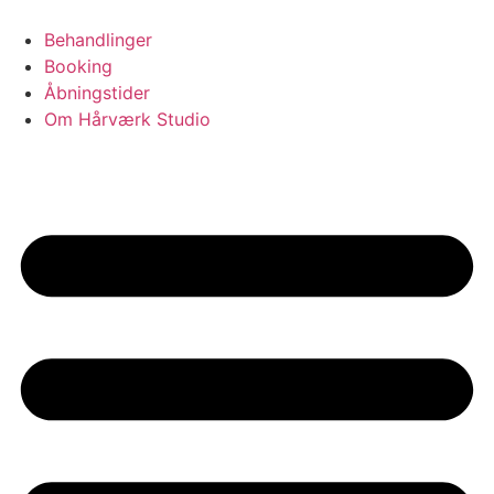
Videre
til
Behandlinger
indhold
Booking
Åbningstider
Om Hårværk Studio